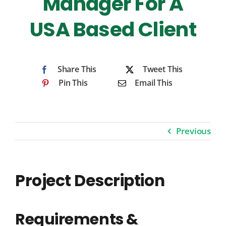
Manager For A
USA Based Client
Share This
Tweet This
Pin This
Email This
Previous
Project Description
Requirements &