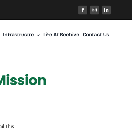
Infrastructre
Life At Beehive
Contact Us
Mission
il This