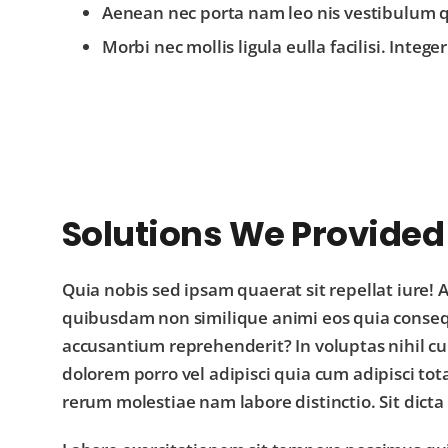
Aenean nec porta nam leo nis vestibulum qu
Morbi nec mollis ligula eulla facilisi. Integ
Solutions We Provided
Quia nobis sed ipsam quaerat sit repellat iure!
quibusdam non similique animi eos quia conseq
accusantium reprehenderit? In voluptas nihil cu
dolorem porro vel adipisci quia cum adipisci t
rerum molestiae nam labore distinctio. Sit dict