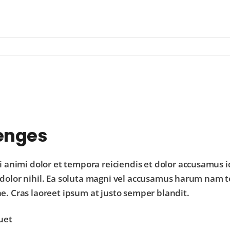
enges
 animi dolor et tempora reiciendis et dolor accusamus i
ed dolor nihil. Ea soluta magni vel accusamus harum nam 
ae. Cras laoreet ipsum at justo semper blandit.
uet