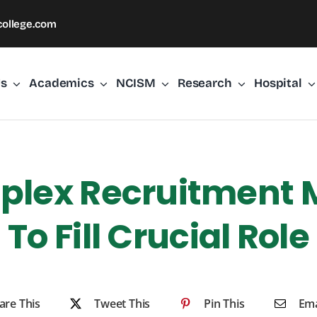
ollege.com
Us
Academics
NCISM
Research
Hospital
lex Recruitment 
To Fill Crucial Role
are This
Tweet This
Pin This
Ema