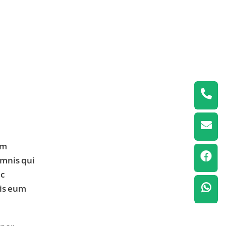
em
omnis qui
ic
nis eum