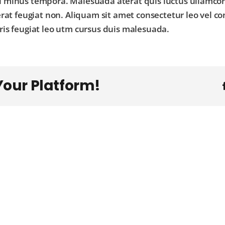
i minus tempora. Malesuada aterat quis luctus ullamco
rat feugiat non. Aliquam sit amet consectetur leo vel co
ris feugiat leo utm cursus duis malesuada.
Your Platform!