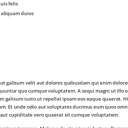
is felis
er aliquam duios
 Aut galisum velit aut dolores quibusdam qui enim dolor
uuntur quo cumque voluptatem. A sequi magni ut illo 
m galisum iusto ut repellat ipsam eos eaque quaerat. H
otam. Et unde odio aut voluptates ducimus eum quos om
a aut cupiditate vero quaerat sit cumque voluptatem.