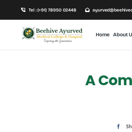
Skip
Tel : (+91) 78950 02448
ayurved@beehivec
to
content
Home
About 
A Comp
Sh