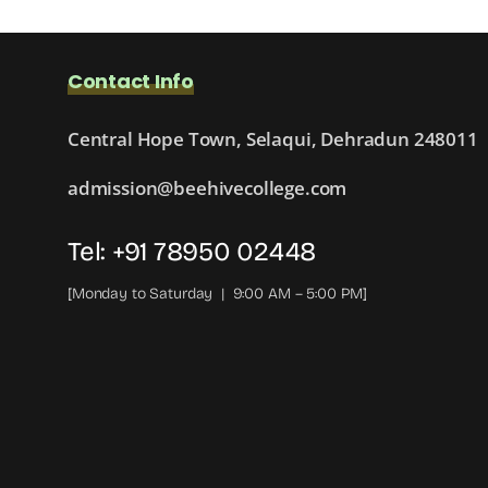
A
USA
Based
Contact Info
Client
Central Hope Town, Selaqui, Dehradun 248011
admission@beehivecollege.com
Tel: +91 78950 02448
[Monday to Saturday | 9:00 AM – 5:00 PM]