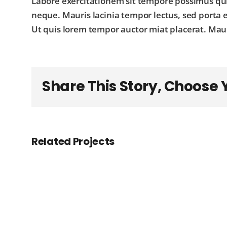
Labore exercitationem sit tempore possimus qu
neque. Mauris lacinia tempor lectus, sed porta e
Ut quis lorem tempor auctor miat placerat. Mau
Share This Story, Choose 
Appointed
Related Projects
CEO
&
Manager
For