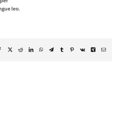
rper
ngue leo.
Facebook
X
Reddit
LinkedIn
WhatsApp
Telegram
Tumblr
Pinterest
Vk
Xing
Email